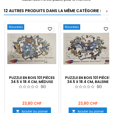
12 AUTRES PRODUITS DANS LA MÊME CATÉGORIE :
>
<
Nouveau
Nouveau
favorite_border
favorite_border
PUZZLE EN BOIS 101 PIÈCES
PUZZLE EN BOIS 101 PIÈCES
34.5 X 18.4 CM, MÉDUSE
34.5 X 18.4 CM, BALEINE
(0)
(0)
23,80 CHF
23,80 CHF
Ajouter au panier
Ajouter au panier

