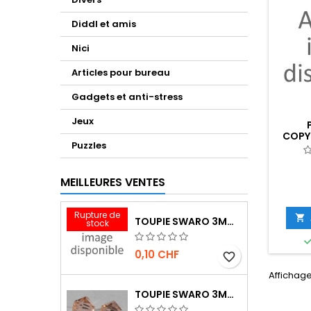
Diddl et amis
Nici
Articles pour bureau
Gadgets et anti-stress
Jeux
COPY
Puzzles
MEILLEURES VENTES
Rupture de

TOUPIE SWARO 3MM INDIAN RED
stock
0,10 CHF
favorite_border
Affichage 
TOUPIE SWARO 3MM LIGHT PEACH