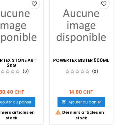
favorite_border
favorite_border
RTEX STONE ART
POWERTEX BISTER 500ML
2KG
(0)
(0)
80,40 CHF
14,80 CHF
Ajouter au panier
Ajouter au panier


niers articles en
Derniers articles en
stock
stock