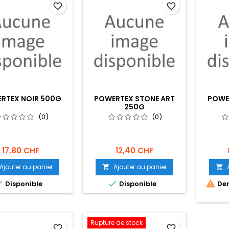
favorite_border
favorite_border
RTEX NOIR 500G
POWERTEX STONE ART
POWE
250G
(0)
(0)
17,80 CHF
12,40 CHF
Ajouter au panier
Ajouter au panier





Disponible
Disponible
Der
Rupture de stock
favorite_border
favorite_border