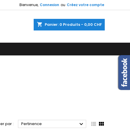
Bienvenue,
Connexion
ou
Créez votre compte
×
×
×
×
shopping_cart
Panier:
0
Produits - 0,00 CHF
)
n
s



ier par :
Pertinence