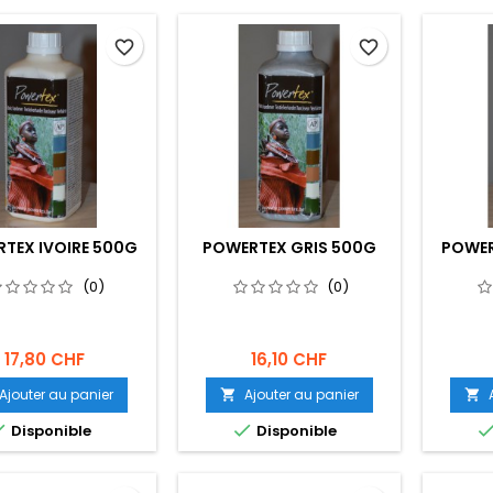
favorite_border
favorite_border
TEX IVOIRE 500G
POWERTEX GRIS 500G
POWER
(0)
(0)
17,80 CHF
16,10 CHF
Ajouter au panier
Ajouter au panier




Disponible
Disponible