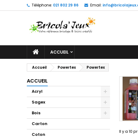
Téléphone:
021 802 29 86
Email:
info@bricolajeux.
M
(
C
C
add_circle_outline
((
Vo
No
d'e
ACCUEIL
Accueil
Powertex
Powertex
ACCUEIL
Acryl
Sagex
Bois
Carton
Il y a 10 p
Coton