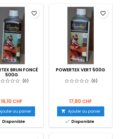
favorite_border
favorite_border
TEX BRUN FONCÉ
POWERTEX VERT 500G
500G
(0)
(0)
16,10 CHF
17,80 CHF
Ajouter au panier
Ajouter au panier



Disponible
Disponible