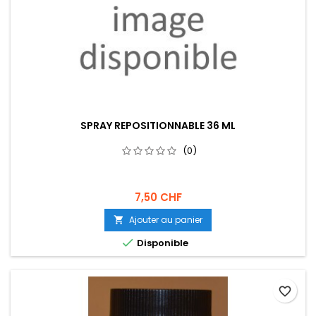
SPRAY REPOSITIONNABLE 36 ML
(0)
7,50 CHF
Ajouter au panier


Disponible
favorite_border