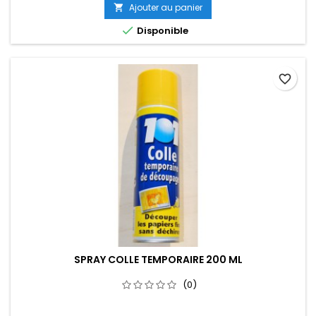
Ajouter au panier


Disponible
favorite_border
SPRAY COLLE TEMPORAIRE 200 ML
(0)