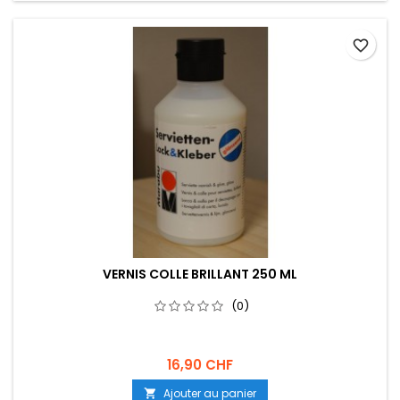
favorite_border
VERNIS COLLE BRILLANT 250 ML
(0)
16,90 CHF
Ajouter au panier
