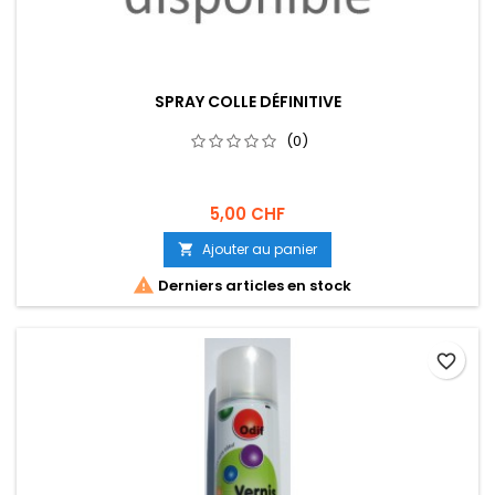
SPRAY COLLE DÉFINITIVE
(0)
5,00 CHF
Ajouter au panier


Derniers articles en stock
favorite_border