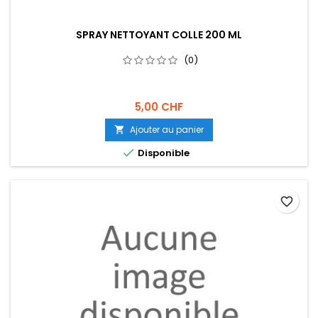
SPRAY NETTOYANT COLLE 200 ML
(0)
5,00 CHF
Ajouter au panier


Disponible
favorite_border