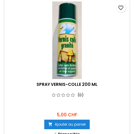
favorite_border
SPRAY VERNIS-COLLE 200 ML
(0)
5,00 CHF
Ajouter au panier
