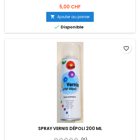
5,00 CHF
Ajouter au panier


Disponible
favorite_border
SPRAY VERNIS DÉPOLI 200 ML
(0)