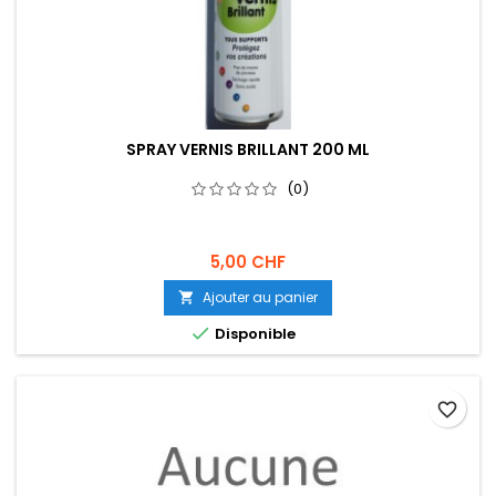
SPRAY VERNIS BRILLANT 200 ML
(0)
5,00 CHF
Ajouter au panier


Disponible
favorite_border