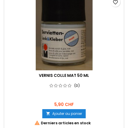
favorite_border
VERNIS COLLE MAT 50 ML
(0)
5,90 CHF
Ajouter au panier


Derniers articles en stock