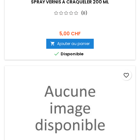
SPRAY VERNIS À CRAQUELER 200 ML
(0)
5,00 CHF
Ajouter au panier


Disponible
favorite_border