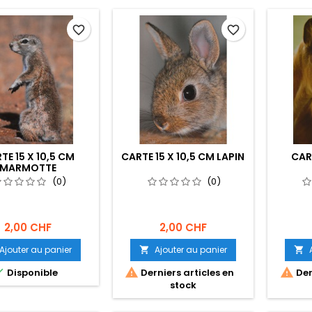
favorite_border
favorite_border
TE 15 X 10,5 CM
CARTE 15 X 10,5 CM LAPIN
CAR
MARMOTTE
(0)
(0)
2,00 CHF
2,00 CHF
Ajouter au panier
Ajouter au panier





Disponible
Derniers articles en
Der
stock