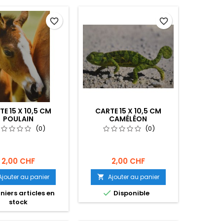
favorite_border
favorite_border
TE 15 X 10,5 CM
CARTE 15 X 10,5 CM
POULAIN
CAMÉLÉON
(0)
(0)
2,00 CHF
2,00 CHF
Ajouter au panier
Ajouter au panier


niers articles en
Disponible
stock