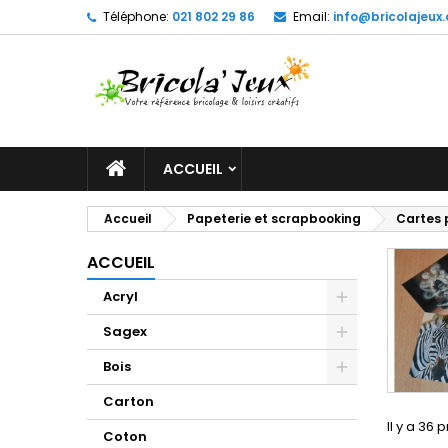
Téléphone:
021 802 29 86
Email:
info@bricolajeux.
M
(
C
C
add_circle_outline
((
Vo
No
d'e
ACCUEIL
Accueil
Papeterie et scrapbooking
Cartes 
ACCUEIL
Acryl
Sagex
Bois
Carton
Il y a 36 
Coton