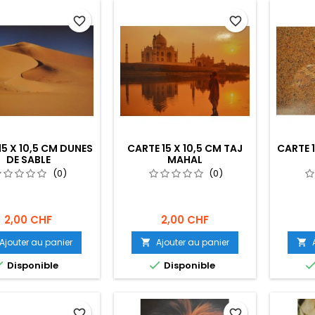
favorite_border
favorite_border
15 X 10,5 CM DUNES
CARTE 15 X 10,5 CM TAJ
CARTE 1
DE SABLE
MAHAL
(0)
(0)
2,00 CHF
2,00 CHF
Ajouter au panier
Ajouter au panier




Disponible
Disponible
favorite_border
favorite_border