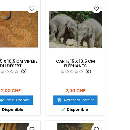
favorite_border
favorite_border
5 X 10,5 CM VIPÈRE
CARTE 15 X 10,5 CM
DU DÉSERT
ELÉPHANTS
(0)
(0)
2,00 CHF
2,00 CHF
Ajouter au panier
Ajouter au panier



Disponible
Disponible
favorite_border
favorite_border