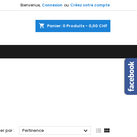
Bienvenue,
Connexion
ou
Créez votre compte
×
×
×
×
shopping_cart
Panier:
0
Produits - 0,00 CHF
)
n
s



ier par :
Pertinence