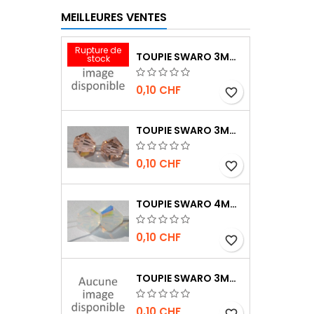
MEILLEURES VENTES
Rupture de
TOUPIE SWARO 3MM INDIAN RED
stock
0,10 CHF
favorite_border
TOUPIE SWARO 3MM LIGHT PEACH
0,10 CHF
favorite_border
TOUPIE SWARO 4MM WHITE OPAL AB
0,10 CHF
favorite_border
TOUPIE SWARO 3MM JET AB
0,10 CHF
favorite_border