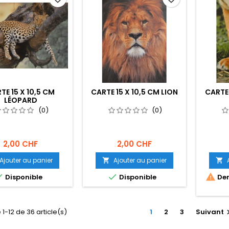
TE 15 X 10,5 CM
CARTE 15 X 10,5 CM LION
CARTE 
LÉOPARD
(0)
(0)
2,00 CHF
2,00 CHF
Ajouter au panier
Ajouter au panier





Disponible
Disponible
Der
 1-12 de 36 article(s)
1
2
3
Suivant