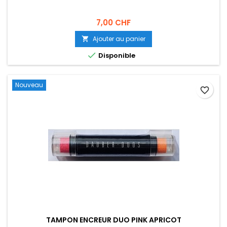
7,00 CHF
Ajouter au panier


Disponible
Nouveau
favorite_border
TAMPON ENCREUR DUO PINK APRICOT