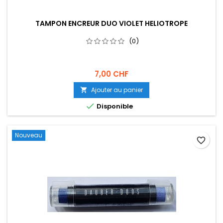
TAMPON ENCREUR DUO VIOLET HELIOTROPE
(0)
7,00 CHF
Ajouter au panier


Disponible
Nouveau
favorite_border