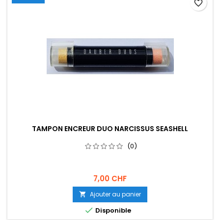
favorite_border
TAMPON ENCREUR DUO NARCISSUS SEASHELL
(0)
7,00 CHF
Ajouter au panier


Disponible