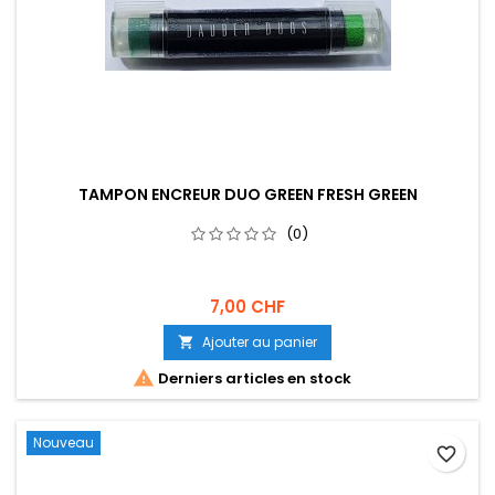
TAMPON ENCREUR DUO GREEN FRESH GREEN
(0)
7,00 CHF
Ajouter au panier


Derniers articles en stock
Nouveau
favorite_border