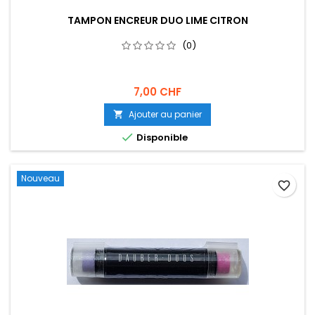
TAMPON ENCREUR DUO LIME CITRON
(0)
7,00 CHF
Ajouter au panier


Disponible
Nouveau
favorite_border