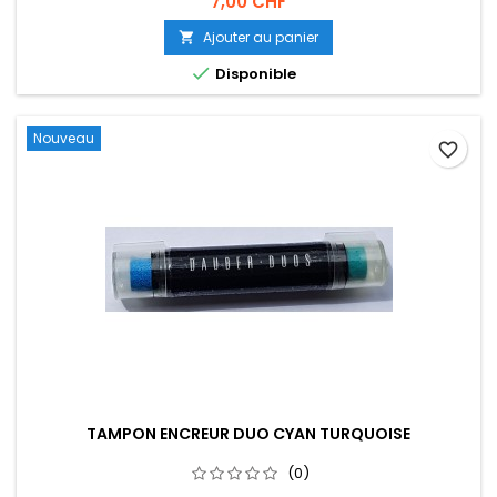
7,00 CHF
Ajouter au panier


Disponible
Nouveau
favorite_border
TAMPON ENCREUR DUO CYAN TURQUOISE
(0)