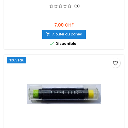
(0)
7,00 CHF
Ajouter au panier


Disponible
Nouveau
favorite_border