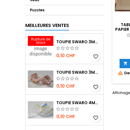
Puzzles
TAB
MEILLEURES VENTES
PAPIER
Rupture de
TOUPIE SWARO 3MM INDIAN RED
stock
0,10 CHF
favorite_border

TOUPIE SWARO 3MM LIGHT PEACH

Der
0,10 CHF
favorite_border
Affichage
TOUPIE SWARO 4MM WHITE OPAL AB
0,10 CHF
favorite_border