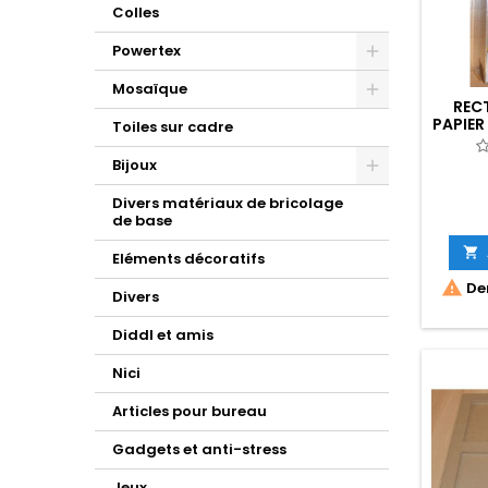
Colles
Powertex
Mosaïque
REC
PAPIER
Toiles sur cadre
Bijoux
Divers matériaux de bricolage
de base

Eléments décoratifs

Der
Divers
Diddl et amis
Nici
Articles pour bureau
Gadgets et anti-stress
Jeux