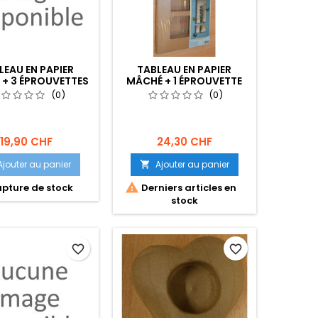
LEAU EN PAPIER
TABLEAU EN PAPIER
+ 3 ÉPROUVETTES
MÂCHÉ + 1 ÉPROUVETTE
 X 30 X 4 CM
24 X 46 X 5 CM
(0)
(0)
19,90 CHF
24,30 CHF
Ajouter au panier
Ajouter au panier


pture de stock
Derniers articles en
stock
favorite_border
favorite_border