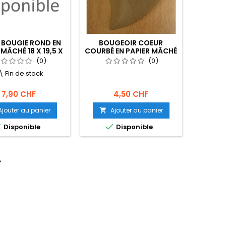
 BOUGIE ROND EN
BOUGEOIR COEUR
 MÂCHÉ 18 X 19,5 X
COURBÉ EN PAPIER MÂCHÉ
6 CM
12 X 10 X 2,5 CM
(0)
(0)
!\ Fin de stock
7,90 CHF
4,50 CHF
Ajouter au panier
Ajouter au panier



Disponible
Disponible
