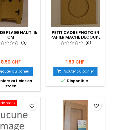
DE PLAGE HAUT. 15
PETIT CADRE PHOTO EN
CM
PAPIER MÂCHÉ DÉCOUPE
RONDE
(0)
(0)
8,50 CHF
1,50 CHF
Ajouter au panier
Ajouter au panier


niers articles en
Disponible
stock
 de stock
favorite_border
favorite_border