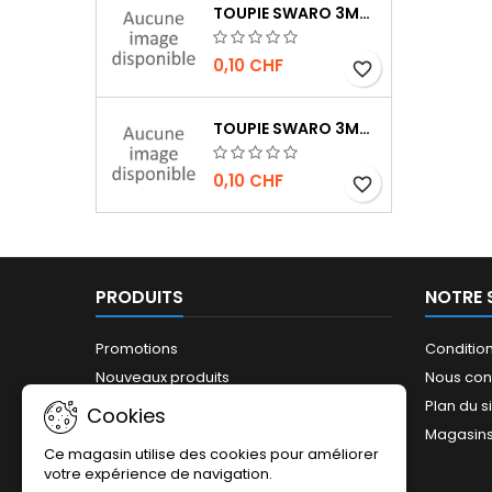
TOUPIE SWARO 3MM JET AB
0,10 CHF
favorite_border
TOUPIE SWARO 3MM JET HÉMATITE 2X
0,10 CHF
favorite_border
PRODUITS
NOTRE 
Promotions
Conditio
Nouveaux produits
Nous con
Plan du s
Cookies
Magasin
Ce magasin utilise des cookies pour améliorer
votre expérience de navigation.