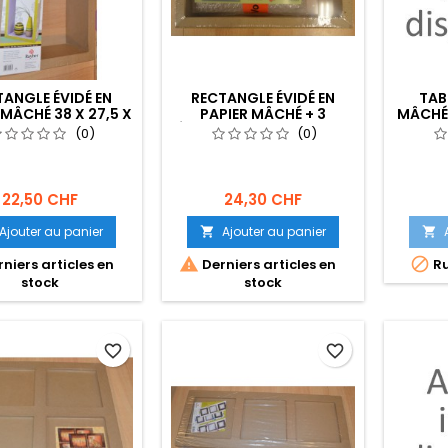
TANGLE ÉVIDÉ EN
RECTANGLE ÉVIDÉ EN
TAB
 MÂCHÉ 38 X 27,5 X
PAPIER MÂCHÉ + 3
MÂCHÉ 
11 CM
ÉPROUVETTES 33 X 16 X 8
30
(0)
(0)
CM
22,50 CHF
24,30 CHF
Ajouter au panier
Ajouter au panier




niers articles en
Derniers articles en
Ru
stock
stock
favorite_border
favorite_border