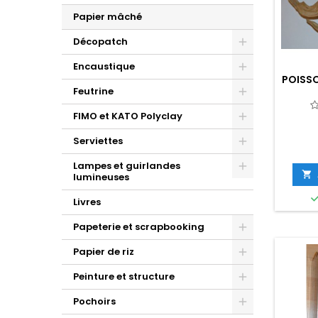
Papier mâché
Décopatch
Encaustique
POISSO
Feutrine
FIMO et KATO Polyclay
Serviettes
Lampes et guirlandes

lumineuses
Livres
Papeterie et scrapbooking
Papier de riz
Peinture et structure
Pochoirs