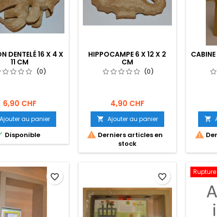
N DENTELÉ 16 X 4 X
HIPPOCAMPE 6 X 12 X 2
CABINE 
11 CM
CM
(0)
(0)
6,90 CHF
4,90 CHF
Ajouter au panier
Ajouter au panier





Disponible
Derniers articles en
Der
stock
Rupture
favorite_border
favorite_border