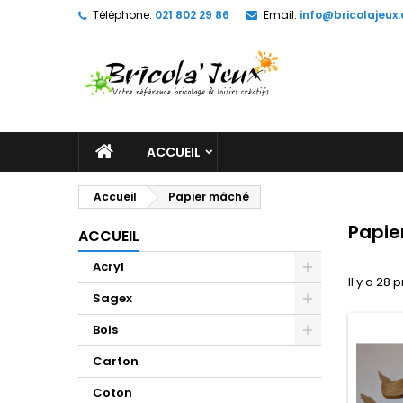
Téléphone:
021 802 29 86
Email:
info@bricolajeux.
M
(
C
C
add_circle_outline
((
Vo
No
d'e
ACCUEIL
Accueil
Papier mâché
Papie
ACCUEIL
Acryl
Il y a 28 
Sagex
Bois
Carton
Coton