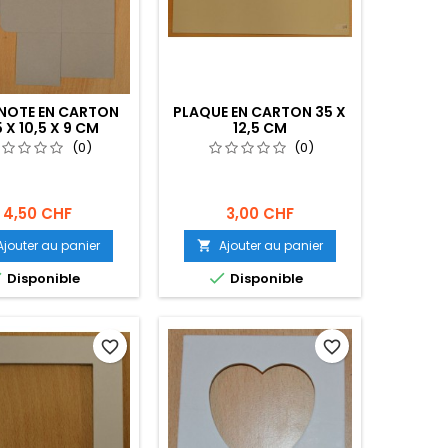
NOTE EN CARTON
PLAQUE EN CARTON 35 X
5 X 10,5 X 9 CM
12,5 CM
(0)
(0)
4,50 CHF
3,00 CHF
Ajouter au panier
Ajouter au panier



Disponible
Disponible
favorite_border
favorite_border