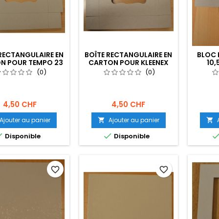
RECTANGULAIRE EN
BOÎTE RECTANGULAIRE EN
BLOC 
N POUR TEMPO 23
CARTON POUR KLEENEX
10,
X 12 X 7 CM
23 X 12 X 5 CM
(0)
(0)
4,50 CHF
4,50 CHF
Ajouter au panier
Ajouter au panier




Disponible
Disponible
favorite_border
favorite_border