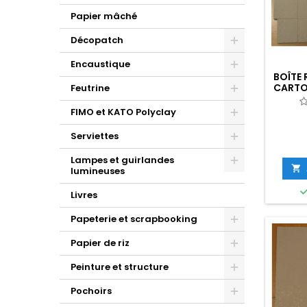
Papier mâché
Décopatch
Encaustique
BOÎTE 
CARTO
Feutrine
FIMO et KATO Polyclay
Serviettes
Lampes et guirlandes

lumineuses
Livres
Papeterie et scrapbooking
Papier de riz
Peinture et structure
Pochoirs