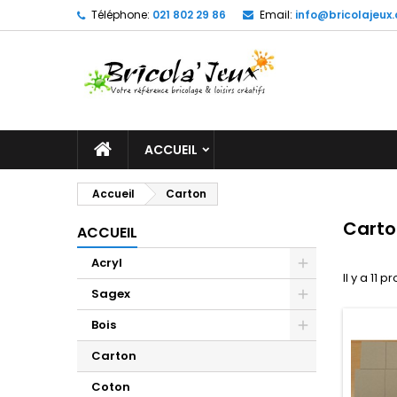
Téléphone:
021 802 29 86
Email:
info@bricolajeux.
M
(
C
C
add_circle_outline
((
Vo
No
d'e
ACCUEIL
Accueil
Carton
Carto
ACCUEIL
Acryl
Il y a 11 p
Sagex
Bois
Carton
Coton