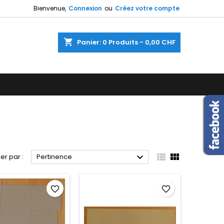
Bienvenue,
Connexion
ou
Créez votre compte
×
×
×
×
shopping_cart
Panier:
0
Produits - 0,00 CHF
)
n
s



ier par :
Pertinence
favorite_border
favorite_border