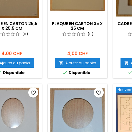
E EN CARTON 25,5
PLAQUE EN CARTON 35 X
CADRE
X 25,5 CM
25 CM
(0)
(0)
4,00 CHF
4,00 CHF
Ajouter au panier
Ajouter au panier




Disponible
Disponible
Nouvea
favorite_border
favorite_border