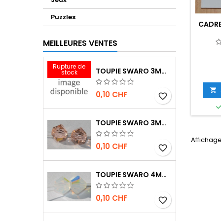
Puzzles
CADRE
MEILLEURES VENTES
Rupture de
TOUPIE SWARO 3MM INDIAN RED
stock

0,10 CHF
favorite_border
TOUPIE SWARO 3MM LIGHT PEACH
Affichage 
0,10 CHF
favorite_border
TOUPIE SWARO 4MM WHITE OPAL AB
0,10 CHF
favorite_border