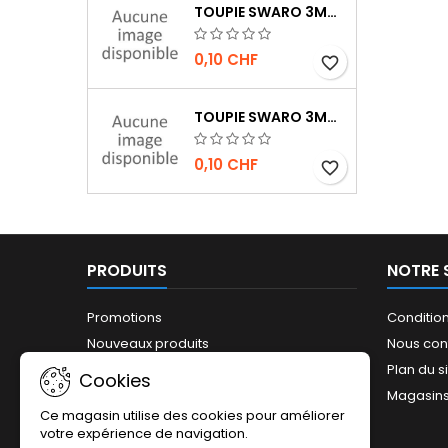
TOUPIE SWARO 3MM JET AB
0,10 CHF
favorite_border
TOUPIE SWARO 3MM JET HÉMATITE 2X
0,10 CHF
favorite_border
PRODUITS
NOTRE 
Promotions
Conditio
Nouveaux produits
Nous con
Plan du s
Cookies
Magasin
Ce magasin utilise des cookies pour améliorer
votre expérience de navigation.