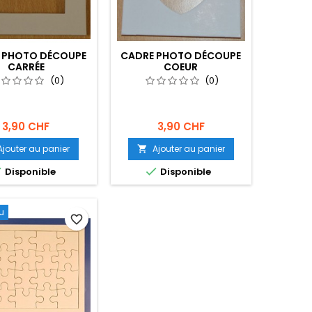
 PHOTO DÉCOUPE
CADRE PHOTO DÉCOUPE
CARRÉE
COEUR
(0)
(0)
3,90 CHF
3,90 CHF
Ajouter au panier
Ajouter au panier



Disponible
Disponible
u
favorite_border