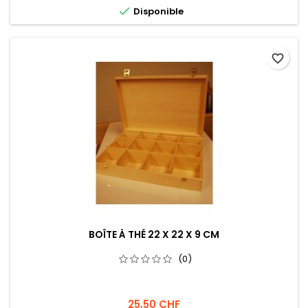

Disponible
favorite_border
BOÎTE À THÉ 22 X 22 X 9 CM
(0)
25,50 CHF