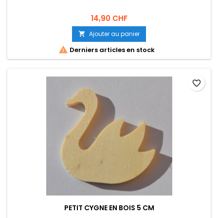
14,90 CHF
Ajouter au panier


Derniers articles en stock
favorite_border
PETIT CYGNE EN BOIS 5 CM