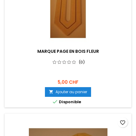
MARQUE PAGE EN BOIS FLEUR
(0)
5,00 CHF
Ajouter au panier


Disponible
favorite_border