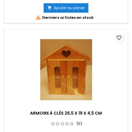
Ajouter au panier


Derniers articles en stock
favorite_border
ARMOIRE À CLÉS 26,5 X 19 X 4,5 CM
(0)