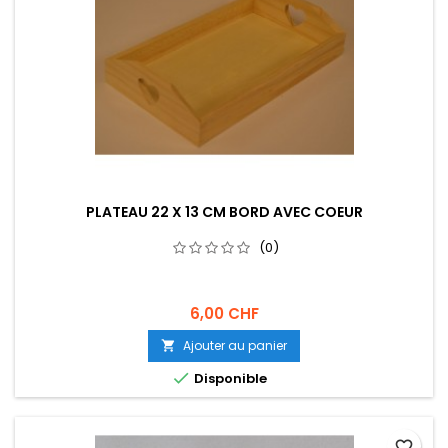
PLATEAU 22 X 13 CM BORD AVEC COEUR
(0)
6,00 CHF
Ajouter au panier


Disponible
favorite_border