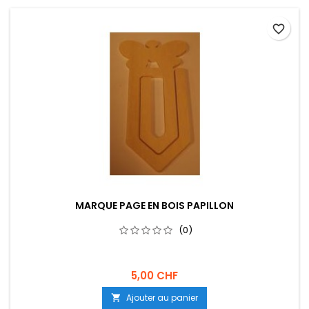
favorite_border
MARQUE PAGE EN BOIS PAPILLON
(0)
5,00 CHF
Ajouter au panier
