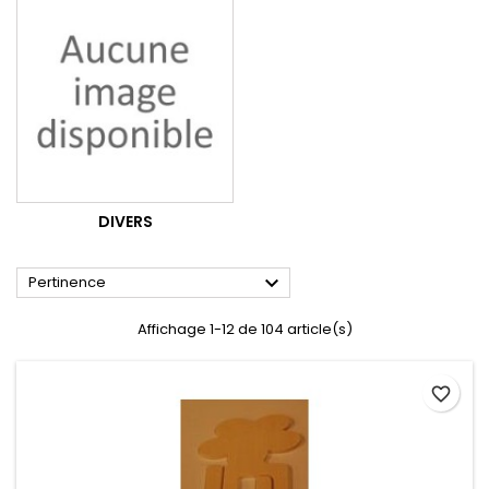
DIVERS

Pertinence
Affichage 1-12 de 104 article(s)
favorite_border