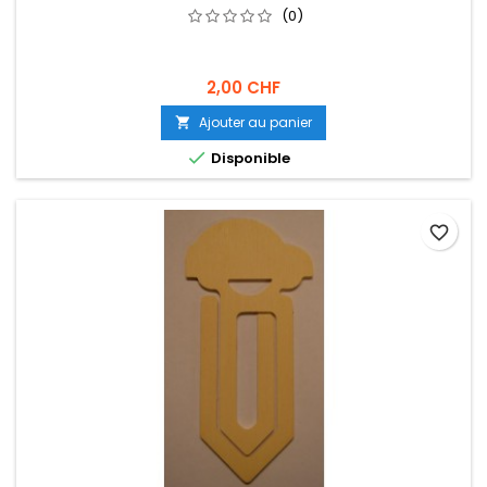
(0)
2,00 CHF
Ajouter au panier


Disponible
favorite_border