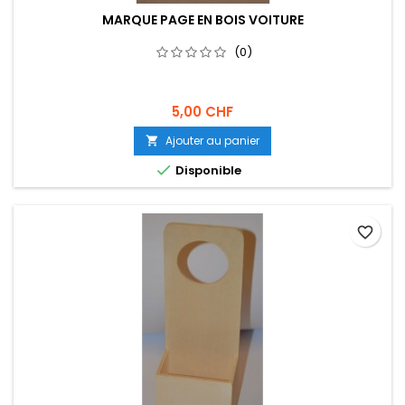
MARQUE PAGE EN BOIS VOITURE
(0)
5,00 CHF
Ajouter au panier


Disponible
favorite_border