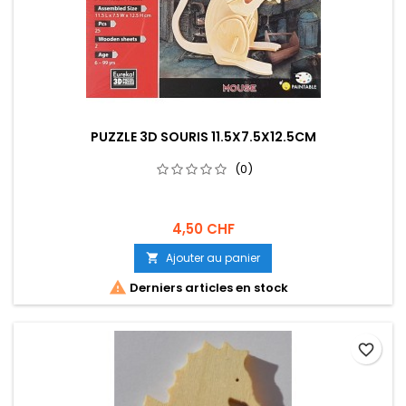
PUZZLE 3D SOURIS 11.5X7.5X12.5CM
(0)
4,50 CHF
Ajouter au panier


Derniers articles en stock
favorite_border