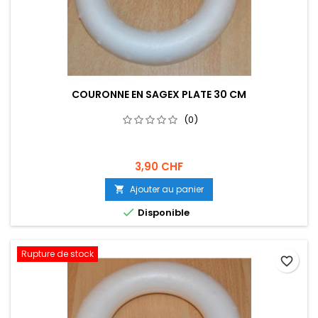
COURONNE EN SAGEX PLATE 30 CM
(0)
3,90 CHF
Ajouter au panier


Disponible
Rupture de stock
favorite_border