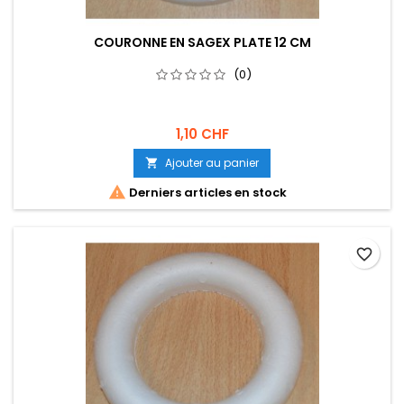
COURONNE EN SAGEX PLATE 12 CM
(0)
1,10 CHF
Ajouter au panier


Derniers articles en stock
favorite_border