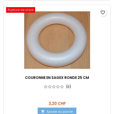
Rupture de stock
favorite_border
COURONNE EN SAGEX RONDE 25 CM
(0)
3,20 CHF
Ajouter au panier
