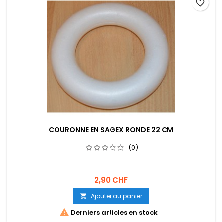
favorite_border
COURONNE EN SAGEX RONDE 22 CM
(0)
2,90 CHF
Ajouter au panier


Derniers articles en stock