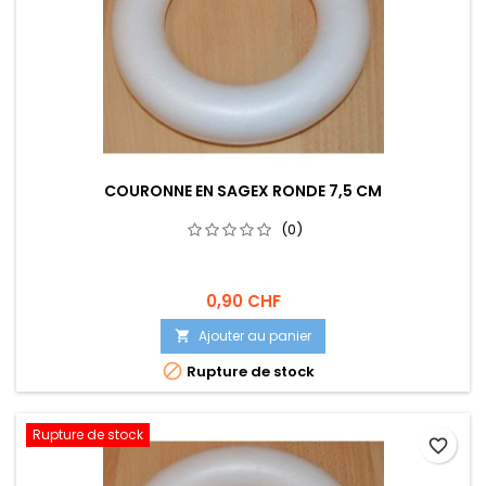
COURONNE EN SAGEX RONDE 7,5 CM
(0)
0,90 CHF
Ajouter au panier


Rupture de stock
Rupture de stock
favorite_border