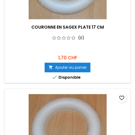
COURONNE EN SAGEX PLATE 17 CM
(0)
1,70 CHF
Ajouter au panier


Disponible
favorite_border