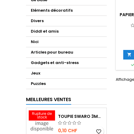
Eléments décoratifs
PAPIER
Divers
Diddl et amis
Nici
Articles pour bureau

Gadgets et anti-stress
Jeux
Affichage 
Puzzles
MEILLEURES VENTES
Rupture de
TOUPIE SWARO 3MM INDIAN RED
stock
0,10 CHF
favorite_border