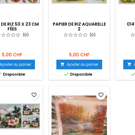
 DE RIZ 50 X 23 CM
PAPIER DE RIZ AQUARELLE
014
FÉES
2
(0)
(0)
5,00 CHF
5,00 CHF
Ajouter au panier
Ajouter au panier




Disponible
Disponible
favorite_border
favorite_border