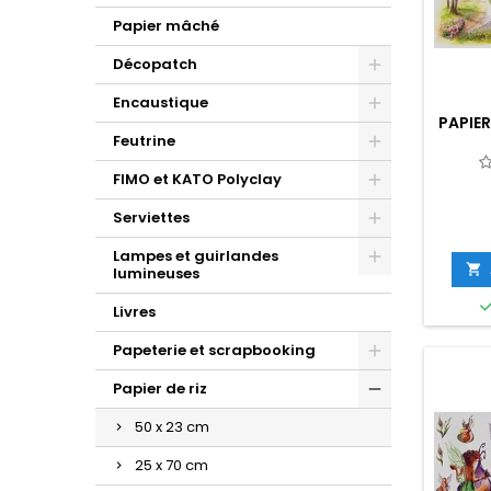
Papier mâché
Décopatch
Encaustique
PAPIER
Feutrine
FIMO et KATO Polyclay
Serviettes
Lampes et guirlandes

lumineuses
Livres
Papeterie et scrapbooking
Papier de riz
50 x 23 cm
25 x 70 cm