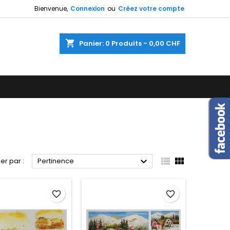
Bienvenue,
Connexion
ou
Créez votre compte
×
×
×
×
shopping_cart
Panier:
0
Produits - 0,00 CHF
)
n
s



ier par :
Pertinence
favorite_border
favorite_border