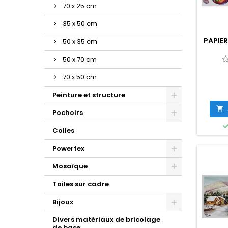
70 x 25 cm
35 x 50 cm
PAPIER
50 x 35 cm
50 x 70 cm
70 x 50 cm
Peinture et structure

Pochoirs
Colles
Powertex
Mosaïque
Toiles sur cadre
Bijoux
Divers matériaux de bricolage
de base