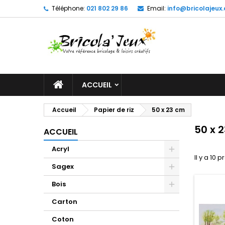
Téléphone:
021 802 29 86
Email:
info@bricolajeux.
M
(
C
C
add_circle_outline
((
Vo
No
d'e
ACCUEIL
Accueil
Papier de riz
50 x 23 cm
50 x 
ACCUEIL
Acryl
Il y a 10 p
Sagex
Bois
Carton
Coton