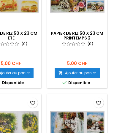
 DE RIZ 50 X 23 CM
PAPIER DE RIZ 50 X 23 CM
ETÉ
PRINTEMPS 2
(0)
(0)
5,00 CHF
5,00 CHF
Ajouter au panier
Ajouter au panier



Disponible
Disponible
favorite_border
favorite_border