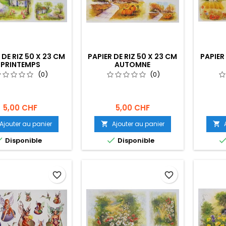
 DE RIZ 50 X 23 CM
PAPIER DE RIZ 50 X 23 CM
PAPIER
PRINTEMPS
AUTOMNE
(0)
(0)
5,00 CHF
5,00 CHF
Ajouter au panier
Ajouter au panier




Disponible
Disponible
favorite_border
favorite_border