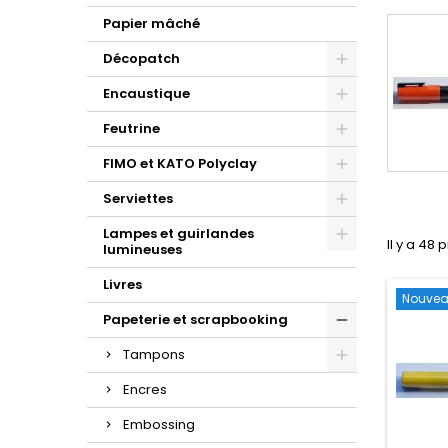
Papier mâché
Décopatch
Encaustique
Feutrine
FIMO et KATO Polyclay
Serviettes
Lampes et guirlandes
Il y a 48 
lumineuses
Livres
Nouve
Papeterie et scrapbooking
Tampons
Encres
Embossing