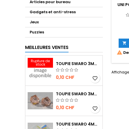
Articles pour bureau
UNI 
Gadgets et anti-stress
Jeux
Puzzles

MEILLEURES VENTES

Der
Rupture de
TOUPIE SWARO 3MM INDIAN RED
stock
Affichage
0,10 CHF
favorite_border
TOUPIE SWARO 3MM LIGHT PEACH
0,10 CHF
favorite_border
TOUPIE SWARO 4MM WHITE OPAL AB