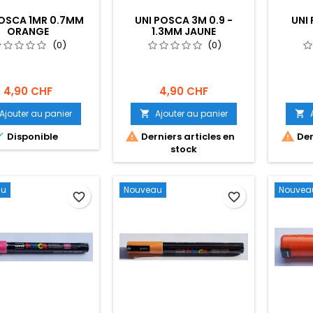
POSCA 1MR 0.7MM
UNI POSCA 3M 0.9 -
UNI
ORANGE
1.3MM JAUNE
(0)
(0)
4,90 CHF
4,90 CHF
Ajouter au panier
Ajouter au panier





Disponible
Derniers articles en
Der
stock
au
Nouveau
Nouvea
favorite_border
favorite_border