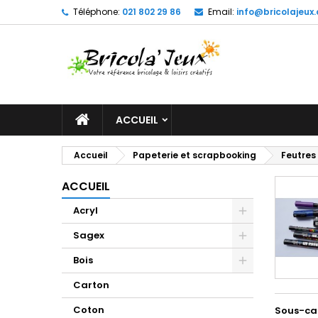
Téléphone:
021 802 29 86
Email:
info@bricolajeux.
M
(
C
C
add_circle_outline
((
Vo
No
d'e
ACCUEIL
Accueil
Papeterie et scrapbooking
Feutre
ACCUEIL
Acryl
Sagex
Bois
Carton
Coton
Sous-ca