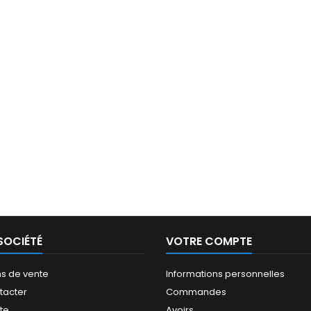
SOCIÉTÉ
VOTRE COMPTE
ns de vente
Informations personnelles
tacter
Commandes
ite
Avoirs