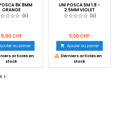
 POSCA 8K 8MM
UNI POSCA 5M 1.8 -
ORANGE
2.5MM VIOLET
(0)
(0)
6,90 CHF
5,50 CHF
Ajouter au panier
Ajouter au panier


niers articles en
Derniers articles en
stock
stock
t
