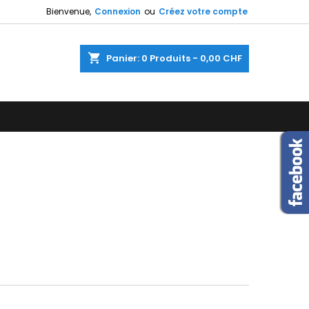
Bienvenue,
Connexion
ou
Créez votre compte
×
×
×
×
shopping_cart
Panier:
0
Produits - 0,00 CHF
)
n
s