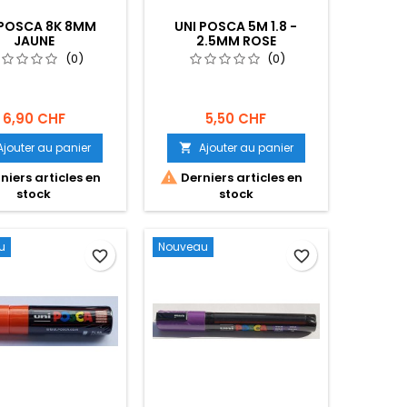
 POSCA 8K 8MM
UNI POSCA 5M 1.8 -
JAUNE
2.5MM ROSE
(0)
(0)
6,90 CHF
5,50 CHF
Ajouter au panier
Ajouter au panier


niers articles en
Derniers articles en
stock
stock
u
Nouveau
favorite_border
favorite_border