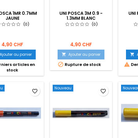
POSCA 1MR 0.7MM
UNI POSCA 3M 0.9 -
UNI
JAUNE
1.3MM BLANC
(0)
(0)
4,90 CHF
4,90 CHF
Ajouter au panier
Ajouter au panier




niers articles en
Rupture de stock
Der
stock
au
Nouveau
Nouvea
favorite_border
favorite_border