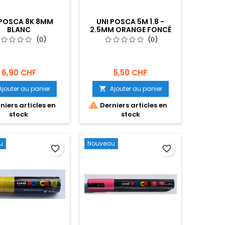
 POSCA 8K 8MM
UNI POSCA 5M 1.8 -
BLANC
2.5MM ORANGE FONCÉ
(0)
(0)
6,90 CHF
5,50 CHF
Ajouter au panier
Ajouter au panier


niers articles en
Derniers articles en
stock
stock
u
Nouveau
favorite_border
favorite_border