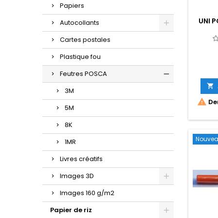
Papiers
UNI 
Autocollants
Cartes postales
Plastique fou
Feutres POSCA

3M

Der
5M
8K
Nouve
1MR
Livres créatifs
Images 3D
Images 160 g/m2
Papier de riz