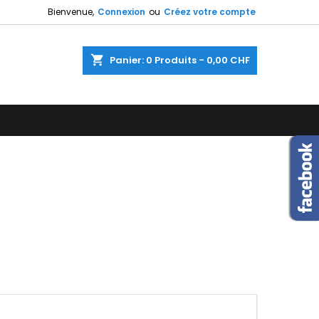
Bienvenue,
Connexion
ou
Créez votre compte
×
×
×
×
shopping_cart
Panier:
0
Produits - 0,00 CHF
)
n
s