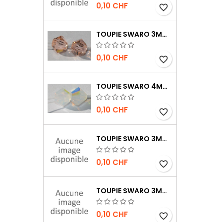
0,10 CHF
favorite_border
TOUPIE SWARO 3MM LIGHT PEACH
0,10 CHF
favorite_border
TOUPIE SWARO 4MM WHITE OPAL AB
0,10 CHF
favorite_border
TOUPIE SWARO 3MM JET AB
0,10 CHF
favorite_border
TOUPIE SWARO 3MM JET HÉMATITE 2X
0,10 CHF
favorite_border