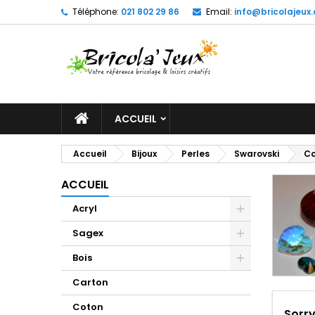
Téléphone:
021 802 29 86
Email:
info@bricolajeux.
M
(
C
C
add_circle_outline
((
Vo
No
d'e
ACCUEIL
Accueil
Bijoux
Perles
Swarovski
Co
ACCUEIL
Acryl
Sagex
Bois
Carton
Coton
Sorry